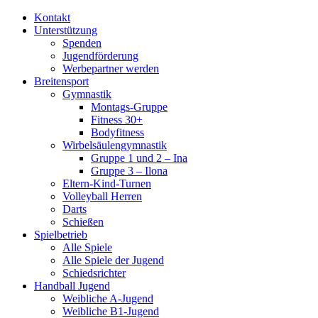
Kontakt
Unterstützung
Spenden
Jugendförderung
Werbepartner werden
Breitensport
Gymnastik
Montags-Gruppe
Fitness 30+
Bodyfitness
Wirbelsäulengymnastik
Gruppe 1 und 2 – Ina
Gruppe 3 – Ilona
Eltern-Kind-Turnen
Volleyball Herren
Darts
Schießen
Spielbetrieb
Alle Spiele
Alle Spiele der Jugend
Schiedsrichter
Handball Jugend
Weibliche A-Jugend
Weibliche B1-Jugend