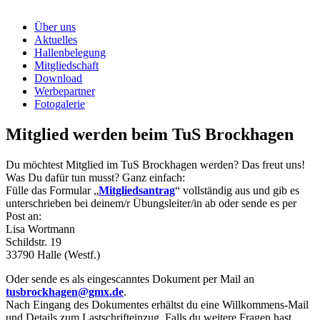
Über uns
Aktuelles
Hallenbelegung
Mitgliedschaft
Download
Werbepartner
Fotogalerie
Mitglied werden beim TuS Brockhagen
Du möchtest Mitglied im TuS Brockhagen werden? Das freut uns!
Was Du dafür tun musst? Ganz einfach:
Fülle das Formular „
Mitgliedsantrag
“ vollständig aus und gib es
unterschrieben bei deinem/r Übungsleiter/in ab oder sende es per
Post an:
Lisa Wortmann
Schildstr. 19
33790 Halle (Westf.)
Oder sende es als eingescanntes Dokument per Mail an
tusbrockhagen@gmx.de
.
Nach Eingang des Dokumentes erhältst du eine Willkommens-Mail
und Details zum Lastschrifteinzug. Falls du weitere Fragen hast,