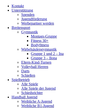
Kontakt
Unterstützung
Spenden
Jugendförderung
Werbepartner werden
Breitensport
Gymnastik
Montags-Gruppe
Fitness 30+
Bodyfitness
Wirbelsäulengymnastik
Gruppe 1 und 2 – Ina
Gruppe 3 – Ilona
Eltern-Kind-Turnen
Volleyball Herren
Darts
Schießen
Spielbetrieb
Alle Spiele
Alle Spiele der Jugend
Schiedsrichter
Handball Jugend
Weibliche A-Jugend
Weibliche B1-Jugend