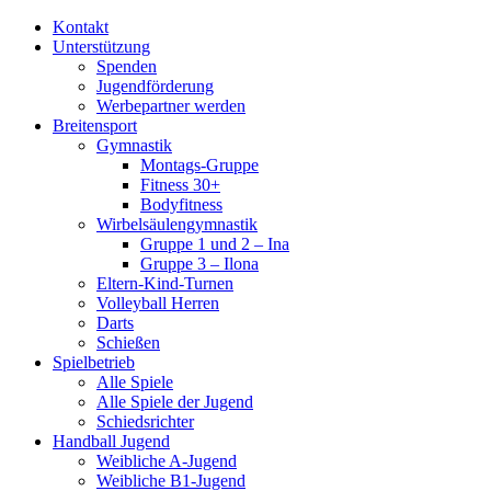
Kontakt
Unterstützung
Spenden
Jugendförderung
Werbepartner werden
Breitensport
Gymnastik
Montags-Gruppe
Fitness 30+
Bodyfitness
Wirbelsäulengymnastik
Gruppe 1 und 2 – Ina
Gruppe 3 – Ilona
Eltern-Kind-Turnen
Volleyball Herren
Darts
Schießen
Spielbetrieb
Alle Spiele
Alle Spiele der Jugend
Schiedsrichter
Handball Jugend
Weibliche A-Jugend
Weibliche B1-Jugend